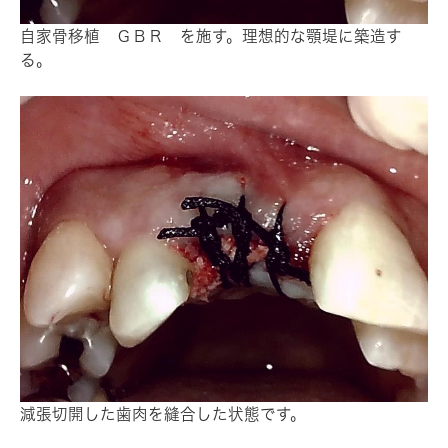
自家骨移植 ＧＢＲ を施す。理想的な顎堤に築造す
る。
減張切開した歯肉を縫合した状態です。