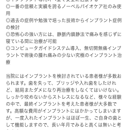
◎一番の信頼と実績を誇るノーベルバイオケア社のみ使
用
◎過去の症例や勉強で培った技術からインプラント症例
の検討
◎恐怖心の強い方には、静脈内鎮静法で痛みを感じずに
寝ている間に治療が可能
◎コンピュータガイドシステム導入、無切開無痛インプ
ラントで術後の腫れ痛みの少ない究極のインプラント治
療
当院にはインプラントを検討されている患者様が多数お
られます。歯を失って、ブリッジや入れ歯をしたけれ
ど、結局またダメになり再治療をしなくてはいけない。
しっかり咬めないからストレスになるなど、様々な経験
の中で、最終インプラントを考えた患者様が大多数で
す。高額な費用がインプラントにはかかってしまいます
が、一度入れたインプラントはほぼ一生、ご自身の歯と
して機能しますので、長い年月でみると高くは無いと考