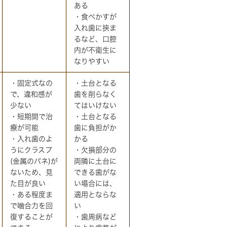
ある
・食べかすが
入れ歯に挟ま
るなど、口腔
内が不衛生に
なりやすい
・固定式なの
・土台となる
で、違和感が
歯を削らなく
少ない
てはいけない
・短期間で治
・土台となる
療が可能
歯に負担がか
・入れ歯のよ
かる
うにクラスプ
・欠損部分の
(金属のバネ)が
両隣に土台に
ないため、見
できる歯がな
た目が良い
い場合には、
・ある程度ま
適用とならな
で噛合力を回
い
復することが
・歯周病など