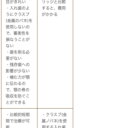
目がきれい
リッジと比較
・入れ歯のよ
すると、費用
うにクラスプ
がかかる
(金属のバネ)を
使用しないの
で、審美性を
損なうことが
ない
・歯を削る必
要がない
・残存歯への
影響が少ない
・噛む力が顎
に伝わるの
で、顎の骨の
吸収を防ぐこ
とができる
・比較的短期
・クラスプ(金
間で治療が可
属ノバネ)を使
能
用する入れ歯