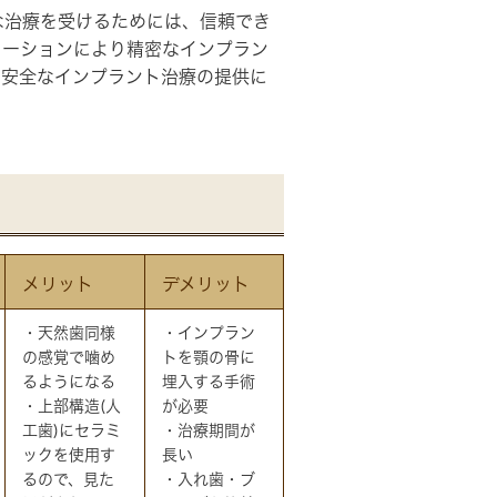
な治療を受けるためには、信頼でき
レーションにより精密なインプラン
・安全なインプラント治療の提供に
メリット
デメリット
・天然歯同様
・インプラン
の感覚で噛め
トを顎の骨に
るようになる
埋入する手術
・上部構造(人
が必要
工歯)にセラミ
・治療期間が
ックを使用す
長い
るので、見た
・入れ歯・ブ