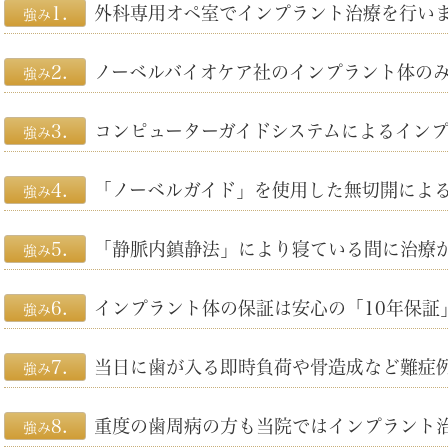
1.
外科専用オペ室でインプラント治療を行い
強み
2.
ノーベルバイオケア社のインプラント体の
強み
3.
コンピューターガイドシステムによるイン
強み
4.
「ノーベルガイド」を使用した無切開によ
強み
5.
「静脈内鎮静法」により寝ている間に治療
強み
6.
インプラント体の保証は安心の「10年保証
強み
7.
当日に歯が入る即時負荷や骨造成など難症
強み
8.
重度の歯周病の方も当院ではインプラント
強み