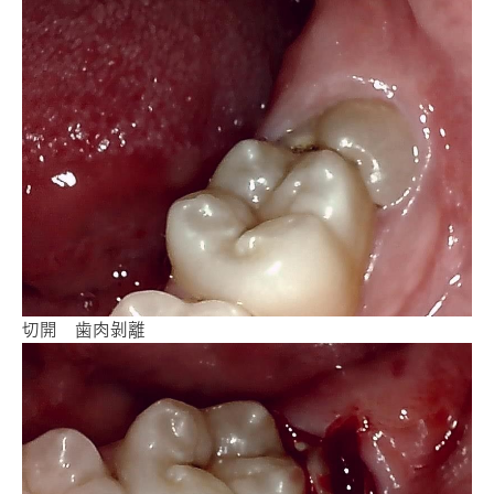
切開 歯肉剝離