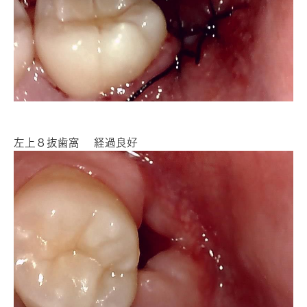
左上８抜歯窩 経過良好