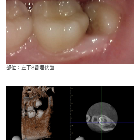
部位：左下8番埋伏歯