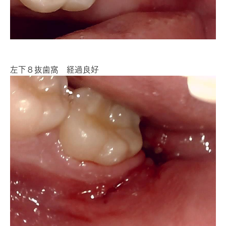
左下８抜歯窩 経過良好