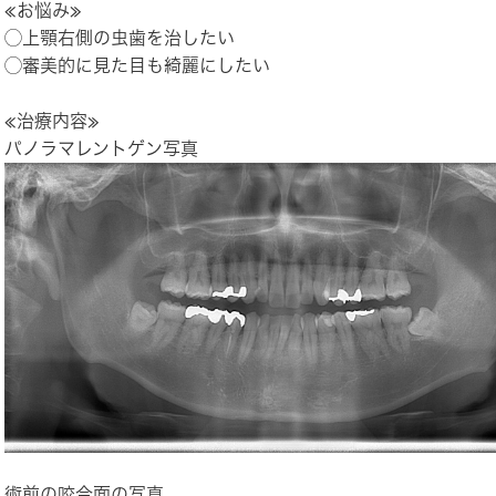
≪お悩み≫
◯上顎右側の虫歯を治したい
◯審美的に見た目も綺麗にしたい
≪治療内容≫
パノラマレントゲン写真
術前の咬合面の写真