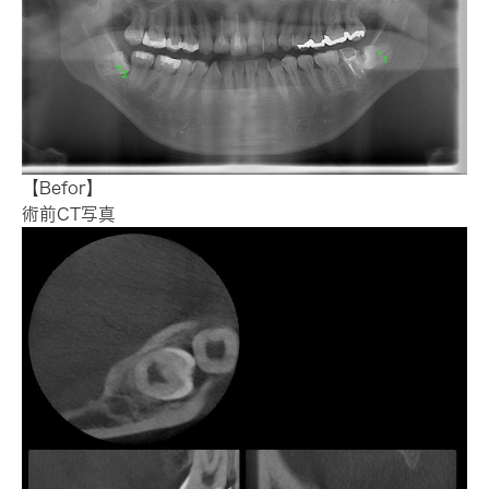
【Befor】
術前CT写真