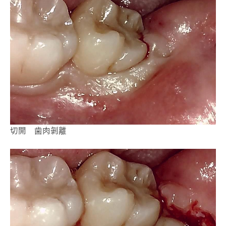
切開 歯肉剝離