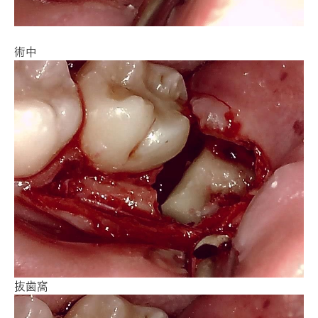
術中
抜歯窩